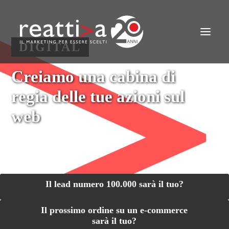
CHI SIAMO
DIGITAL
AREE
METODO
Creiamo una cabina di
CHI CI HA SCELTO
regia delle tue azioni sul
STRATEGIE
web
AZIONI PRATICHE
CONTATTI
Il lead numero 100.000 sarà il tuo?
Il prossimo ordine su un e-commerce
sarà il tuo?