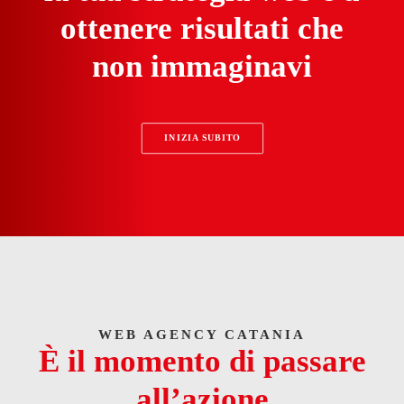
ottenere risultati che
non immaginavi
INIZIA SUBITO
WEB AGENCY CATANIA
È il momento di passare
all’azione