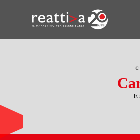
C
Ca
E 