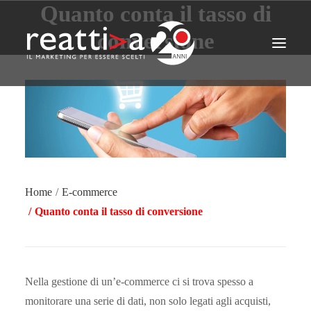
Quanto conta il tasso di
conversione
CHI SIAMO
AREE
METODO
CHI CI HA SCELTO
STRATEGIE
AZIONI PRATICHE
CONTATTI
Home
E-commerce
Quanto conta il tasso di conversione
Nella gestione di un’e-commerce ci si trova spesso a
monitorare una serie di dati, non solo legati agli acquisti,