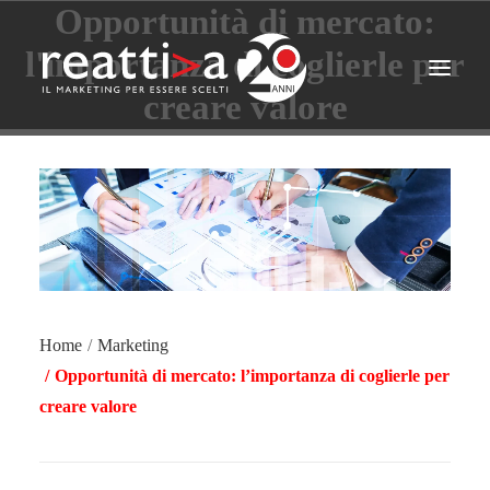
Opportunità di mercato:
l'importanza di coglierle per
CHI SIAMO
creare valore
AREE
METODO
CHI CI HA SCELTO
STRATEGIE
AZIONI PRATICHE
CONTATTI
Home
Marketing
Opportunità di mercato: l’importanza di coglierle per
creare valore