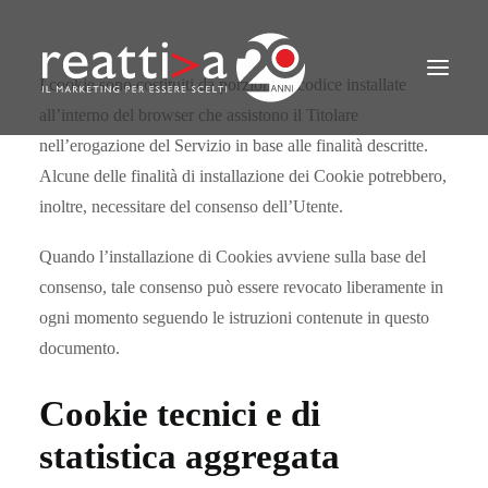
CHI SIAMO
I cookie sono costituiti da porzioni di codice installate
AREE
all’interno del browser che assistono il Titolare
METODO
nell’erogazione del Servizio in base alle finalità descritte.
CHI CI HA SCELTO
Alcune delle finalità di installazione dei Cookie potrebbero,
inoltre, necessitare del consenso dell’Utente.
STRATEGIE
AZIONI PRATICHE
Quando l’installazione di Cookies avviene sulla base del
consenso, tale consenso può essere revocato liberamente in
CONTATTI
ogni momento seguendo le istruzioni contenute in questo
documento.
Cookie tecnici e di
statistica aggregata